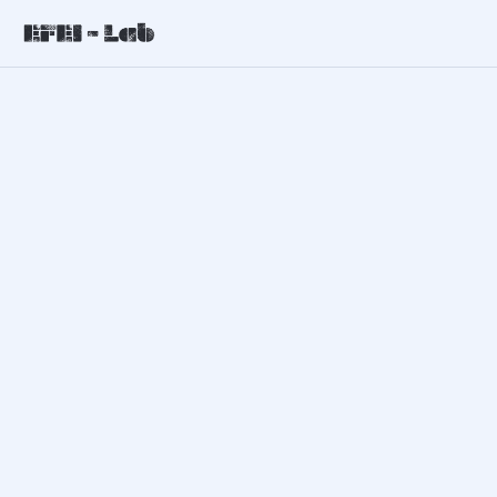
Secteur de la Construction
Par
EFEILA_Admin
janvier 17, 2024
INSTALLATEUR ET MAINTENANCEUR DE PORTES
COUPE-FEU UNI 11743 Poseur d’Isolation Thermique UNI
11716 Niveau de Base / Chef d’Équipe Les installateurs de