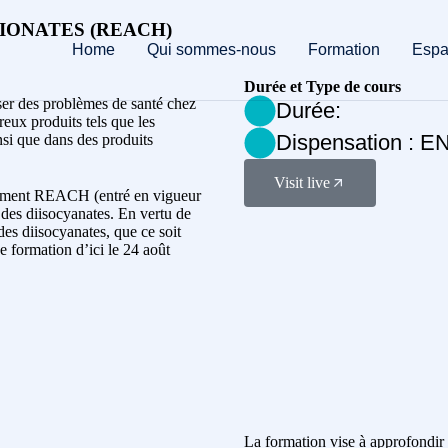
ISOCIONATES (REACH)
Home
Qui sommes-nous
Formation
Espa
Durée et Type de cours
ser des problèmes de santé chez
Durée:
reux produits tels que les
Dispensation : E
nsi que dans des produits
Visit live
glement REACH (entré en vigueur
n des diisocyanates. En vertu de
 des diisocyanates, que ce soit
e formation d’ici le 24 août
La formation vise à approfondir l