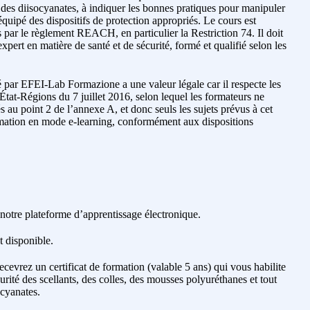
 des diisocyanates, à indiquer les bonnes pratiques pour manipuler
 équipé des dispositifs de protection appropriés. Le cours est
par le règlement REACH, en particulier la Restriction 74. Il doit
xpert en matière de santé et de sécurité, formé et qualifié selon les
ré par EFEI-Lab Formazione a une valeur légale car il respecte les
État-Régions du 7 juillet 2016, selon lequel les formateurs ne
s au point 2 de l’annexe A, et donc seuls les sujets prévus à cet
rmation en mode e-learning, conformément aux dispositions
 notre plateforme d’apprentissage électronique.
st disponible.
recevrez un certificat de formation (valable 5 ans) qui vous habilite
curité des scellants, des colles, des mousses polyuréthanes et tout
ocyanates.