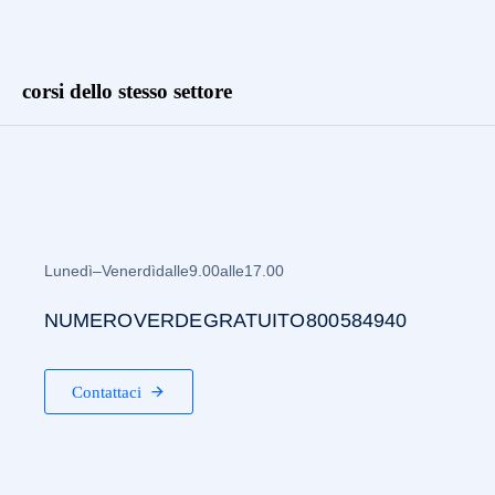
corsi dello stesso settore
Lunedì – Venerdì dalle 9.00 alle 17.00
NUMERO VERDE GRATUITO 800 584940
Contattaci