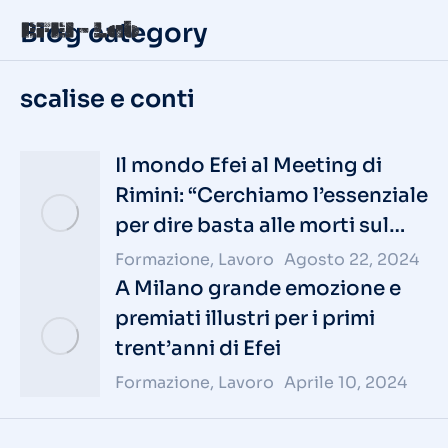
Blog category
scalise e conti
Il mondo Efei al Meeting di
Rimini: “Cerchiamo l’essenziale
per dire basta alle morti sul…
Formazione
,
Lavoro
Agosto 22, 2024
A Milano grande emozione e
premiati illustri per i primi
trent’anni di Efei
Formazione
,
Lavoro
Aprile 10, 2024