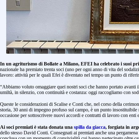
In un agriturismo di Bollate a Milano, EFEI ha celebrato i suoi pri
nazionale ha premiato trenta soci (uno per ogni anno di vita del sodalizio)
lavoro: attività per le quali Efei è diventato nel tempo un punto di rifer
“Abbiamo voluto omaggiare quei nostri soci che hanno portato avanti il 
umiltà, in silenzio, con continuità e costanza: oggi raccogliamo con sod
Queste le considerazioni di Scalise e Conti che, nel corso della cerimoni
storia, 30 anni di impegno profuso sul campo, è un punto insostituibile n
occasione per sottoscrivere nuovi accordi e contratti di lavoro con enti
Ai soci premiati è stata donata una
spilla da giacca
, forgiata in ar
dello stesso David Conti. Consegnati ai premiati anche una pergamen
conclusa con un momento di convivialità cui hanno partecipato oltre c