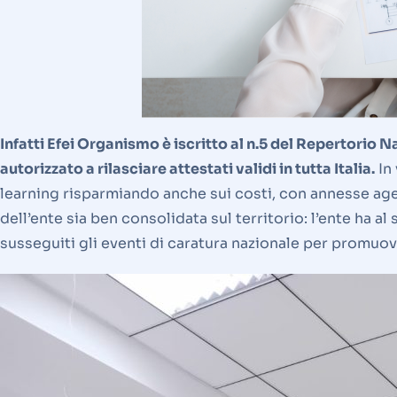
Infatti Efei Organismo è iscritto al n.5 del Repertorio 
autorizzato a rilasciare attestati validi in tutta Italia.
In 
learning risparmiando anche sui costi, con annesse agev
dell’ente sia ben consolidata sul territorio: l’ente ha al 
susseguiti gli eventi di caratura nazionale per promuov