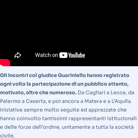
Gli incontri col giudice Guariniello hanno registrato
ogni volta la partecipazione di un pubblico attento,
motivato, oltre che numeroso.
Da Cagliari a Lecce, da
Palermo a Caserta, e poi ancora a Matera e a L’Aquila.
Iniziative sempre molto seguite ed apprezzate che
hanno coinvolto tantissimi rappresentanti istituzionali
e delle forze dell’ordine, unitamente a tutta la società
civile.