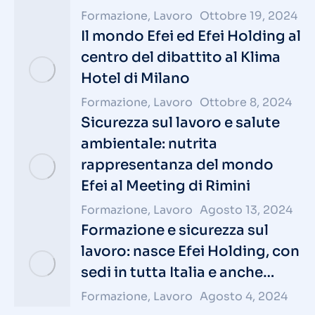
Formazione
,
Lavoro
Ottobre 19, 2024
Il mondo Efei ed Efei Holding al
centro del dibattito al Klima
Hotel di Milano
Formazione
,
Lavoro
Ottobre 8, 2024
Sicurezza sul lavoro e salute
ambientale: nutrita
rappresentanza del mondo
Efei al Meeting di Rimini
Formazione
,
Lavoro
Agosto 13, 2024
Formazione e sicurezza sul
lavoro: nasce Efei Holding, con
sedi in tutta Italia e anche…
Formazione
,
Lavoro
Agosto 4, 2024