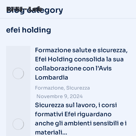
Blog category
efei holding
Formazione salute e sicurezza,
Efei Holding consolida la sua
collaborazione con l’Avis
Lombardia
Formazione
,
Sicurezza
Novembre 9, 2024
Sicurezza sul lavoro, i corsi
formativi Efei riguardano
anche gli ambienti sensibili e i
materiali…