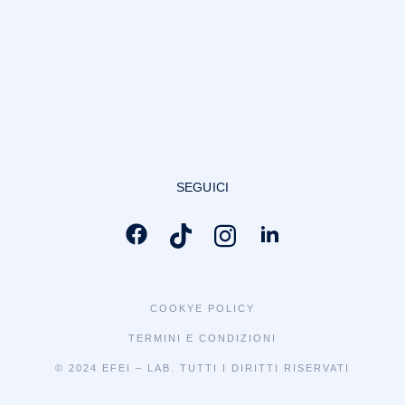
SEGUICI
COOKYE POLICY
TERMINI E CONDIZIONI
© 2024 EFEI – LAB. TUTTI I DIRITTI RISERVATI