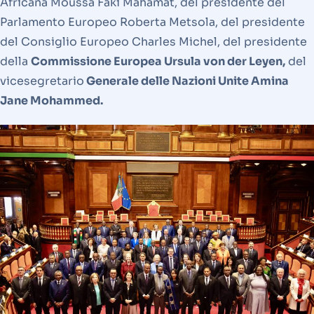
Africana Moussa Faki Mahamat, del presidente del
Parlamento Europeo Roberta Metsola, del presidente
del Consiglio Europeo Charles Michel, del presidente
della
Commissione Europea Ursula von der Leyen,
del
vicesegretario
Generale delle Nazioni Unite Amina
Jane Mohammed.