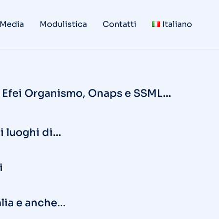
 Media
Modulistica
Contatti
Italiano
da Efei Organismo, Onaps e SSML…
ui luoghi di…
i
alia e anche…