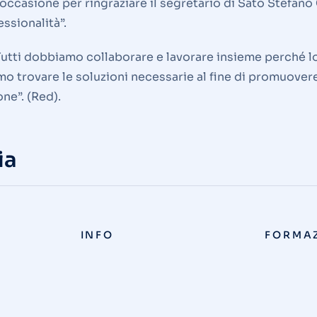
o l’occasione per ringraziare il segretario di Sato Stef
essionalità”.
utti dobbiamo collaborare e lavorare insieme perché lo 
mo trovare le soluzioni necessarie al fine di promuove
ne”. (Red).
ia
INFO
FORMA