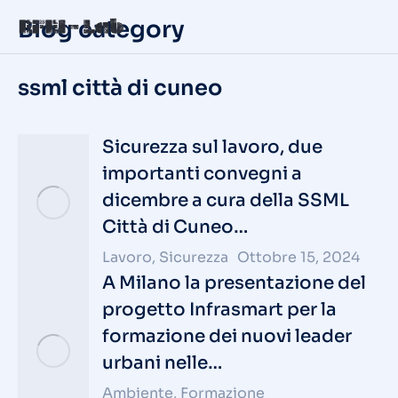
Blog category
ssml città di cuneo
Sicurezza sul lavoro, due
importanti convegni a
dicembre a cura della SSML
Città di Cuneo…
Lavoro
,
Sicurezza
Ottobre 15, 2024
A Milano la presentazione del
progetto Infrasmart per la
formazione dei nuovi leader
urbani nelle…
Ambiente
,
Formazione