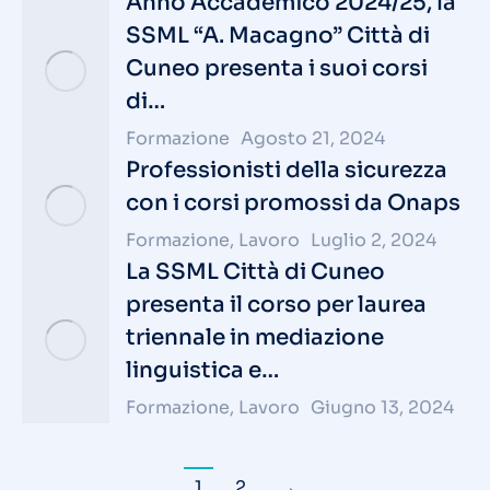
Anno Accademico 2024/25, la
SSML “A. Macagno” Città di
Cuneo presenta i suoi corsi
di…
Formazione
Agosto 21, 2024
Professionisti della sicurezza
con i corsi promossi da Onaps
Formazione
,
Lavoro
Luglio 2, 2024
La SSML Città di Cuneo
presenta il corso per laurea
triennale in mediazione
linguistica e…
Formazione
,
Lavoro
Giugno 13, 2024
1
2
→